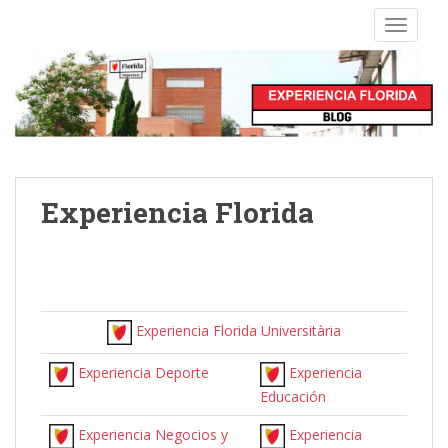
S
TOGGLE
k
i
p
t
o
m
a
i
Experiencia Florida
n
c
o
n
t
Experiencia Florida Universitària
e
n
Experiencia Deporte
Experiencia
t
Educación
Experiencia Negocios y
Experiencia