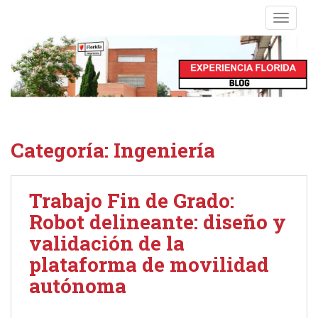
S
TOGGLE
k
i
p
t
o
m
a
i
Categoría:
Ingeniería
n
c
o
Trabajo Fin de Grado:
n
Robot delineante: diseño y
t
e
validación de la
n
plataforma de movilidad
t
autónoma