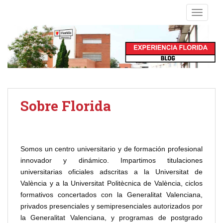
S
TOGGLE
k
i
p
t
o
m
a
i
Sobre Florida
n
c
o
n
Somos un centro universitario y de formación profesional
t
innovador y dinámico. Impartimos titulaciones
e
universitarias oficiales adscritas a la Universitat de
n
València y a la Universitat Politècnica de València, ciclos
t
formativos concertados con la Generalitat Valenciana,
privados presenciales y semipresenciales autorizados por
la Generalitat Valenciana, y programas de postgrado