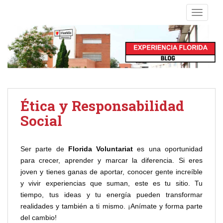
S
TOGGLE
k
i
p
t
o
m
a
i
Ética y Responsabilidad
n
Social
c
o
n
Ser parte de
Florida Voluntariat
es una oportunidad
t
para crecer, aprender y marcar la diferencia. Si eres
e
joven y tienes ganas de aportar, conocer gente increíble
n
y vivir experiencias que suman, este es tu sitio. Tu
t
tiempo, tus ideas y tu energía pueden transformar
realidades y también a ti mismo. ¡Anímate y forma parte
del cambio!