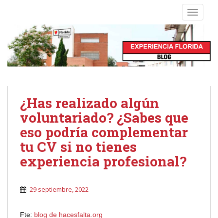
S
TOGGLE
k
i
p
t
o
m
a
i
¿Has realizado algún
n
voluntariado? ¿Sabes que
c
eso podría complementar
o
n
tu CV si no tienes
t
experiencia profesional?
e
n
t
29 septiembre, 2022
Fte:
blog de hacesfalta.org