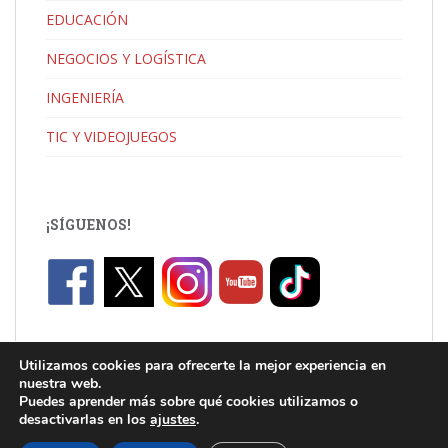
EDUCACIÓN
NEGOCIOS Y LOGÍSTICA
INGENIERÍA
TIC Y VIDEOJUEGOS
¡SÍGUENOS!
Utilizamos cookies para ofrecerte la mejor experiencia en
nuestra web.
Puedes aprender más sobre qué cookies utilizamos o
desactivarlas en los
ajustes
.
C/ Jaume I, Catarroja |
info.uni@florida-uni.es
| +34 96 122 03 80