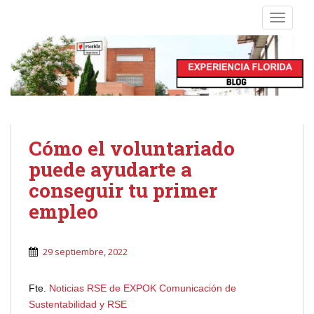
S
TOGGLE
k
i
p
t
o
m
a
i
Cómo el voluntariado
n
puede ayudarte a
c
conseguir tu primer
o
n
empleo
t
e
n
29 septiembre, 2022
t
Fte.
Noticias RSE de EXPOK Comunicación de
Sustentabilidad y RSE