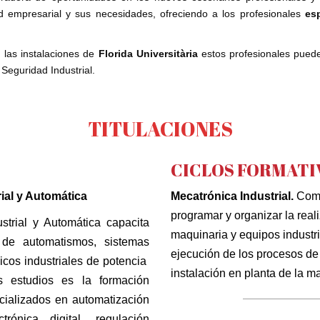
ad empresarial y sus necesidades, ofreciendo a los profesionales
es
 las instalaciones de
Florida Universitària
estos profesionales pued
Seguridad Industrial.
TITULACIONES
CICLOS FORMATI
rial y Automática
Mecatrónica Industrial.
Como
programar y organizar la rea
strial y Automática capacita
maquinaria y equipos industri
 de automatismos, sistemas
ejecución de los procesos de 
nicos industriales de potencia
instalación en planta de la ma
os estudios es la formación
———————
cializados en automatización
ctrónica digital, regulación