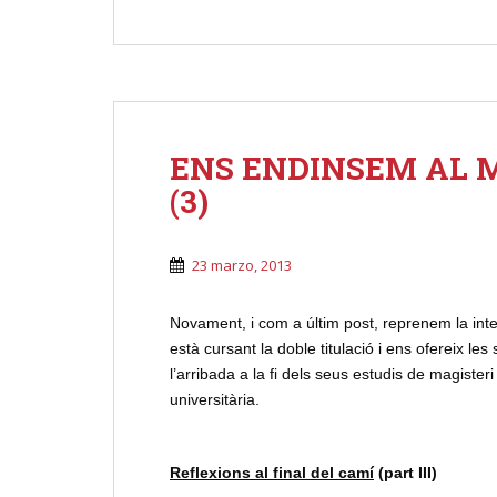
ENS ENDINSEM AL M
(3)
23 marzo, 2013
Novament, i com a últim post, reprenem la int
està cursant la doble titulació i ens ofereix le
l’arribada a la fi dels seus estudis de magister
universitària.
Reflexions al final del camí
(part III)