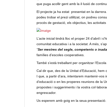
que puga acollir gent amb la il·lusió de contin
El projecte ja ha estat presentat en la darrera
podeu trobar el prezi utilitzat, on podreu consu
procés de gestació, els objectius, les activitat
L’acte inicial tindrà lloc el proper 24 d’abril
comunitat educativa i a la societat. A més, s’ap
“
Ser mestres del segle, competents o inada
famílies d’escoles cooperatives.
També s’està treballant per organitzar l’Escola 
Cal dir que, des de la Unitat d’Educació, hem co
I que, a partir d’ara, intentarem mantenir-vos i
d’educació o en les properes reunions de la U
propostes i suggeriments i la vostra col·labora
engrescador.
Us esperem amb goig en la seua presentació.