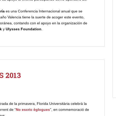
ría
es una Conferencia Internacional anual que se
año Valencia tiene la suerte de acoger este evento,
foránea, contando con el apoyo en la organización de
k
y
Ulysses Foundation
.
 2013
rada de la primavera, Florida Universitària celebrà la
rrent de “
No escric èglogues
”, en commemoració de
nys.