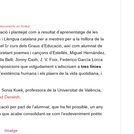
 documento en Scribd
cació i plantejat com a resultat d’aprenentatge de les
s
i
Llengua catalana per a mestres
per a la millora de la
el 1r curs dels Graus d’Educació, així com alumnat de
terpretant poemes i cançons d’Estellés, Miguel Hernández,
a Belli, Jonny Cash, J. V. Foix, Federico García Lorca
composicions que volgudament s’adscriuen a
tres línies
 l’existència humana i els plaers de la vida quotidiana, i
a Sonia Kuek, professora de la Universitat de València,
d Darwish
.
licació per part de l’alumnat, que ha fet possible, un any
rem que acabe consolidant-se com l’esdeveniment poètic