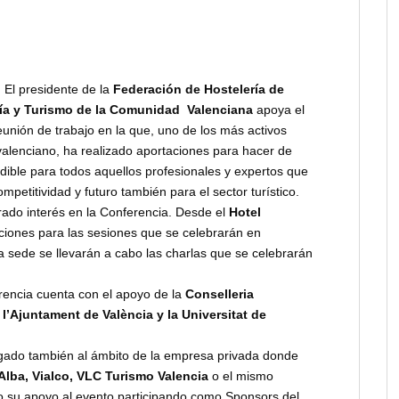
El presidente de la
Federación de Hostelería
de
ría y Turismo de la Comunidad Valenciana
apoya el
nión de trabajo en la que, uno de los más activos
 valenciano, ha realizado aportaciones para hacer de
dible para todos aquellos profesionales y expertos que
petitividad y futuro también para el sector turístico.
ado interés en la Conferencia. Desde el
Hotel
aciones para las sesiones que se celebrarán en
 sede se llevarán a cabo las charlas que se celebrarán
rencia cuenta con el apoyo de la
Conselleria
l’Ajuntament de València y la Universitat de
gado también al ámbito de la empresa privada donde
Alba, Vialco, VLC Turismo Valencia
o el mismo
 su apoyo al evento participando como Sponsors del