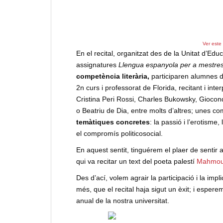
Ver este
En el recital, organitzat des de la Unitat d’Edu
assignatures
Llengua espanyola per a mestre
competència literària,
participaren alumnes d
2n curs i professorat de Florida, recitant i in
Cristina Peri Rossi, Charles Bukowsky, Giocond
o Beatriu de Dia, entre molts d’altres; unes 
temàtiques concretes
: la passió i l’erotisme,
el compromís politicosocial.
En aquest sentit, tinguérem el plaer de sentir 
qui va recitar un text del poeta palestí
Mahmou
Des d’ací, volem agrair la participació i la imp
més, que el recital haja sigut un èxit; i espe
anual de la nostra universitat.