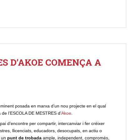
ES D’AKOE COMENÇA A
mminent posada en marxa d’un nou projecte en el qual
acta de l’ESCOLA DE MESTRES d’
Akoe
.
spai d’encontre
per compartir, intercanviar i fer créixer
estres, llicenciats, educadors, desocupats, en actiu o
n un
punt de trobada
ample, independent, compromés,