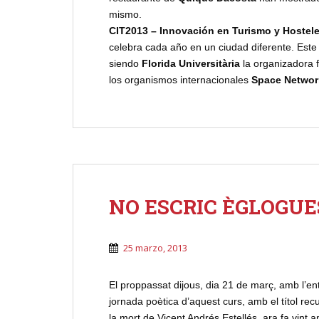
mismo.
CIT2013 – Innovación en Turismo y Hostele
celebra cada año en un ciudad diferente. Este 
siendo
Florida Universitària
la organizadora 
los organismos internacionales
Space Networ
NO ESCRIC ÈGLOGUES
25 marzo, 2013
El proppassat dijous, dia 21 de març, amb l’ent
jornada poètica d’aquest curs, amb el títol recu
la mort de Vicent Andrés Estellés, ara fa vint a