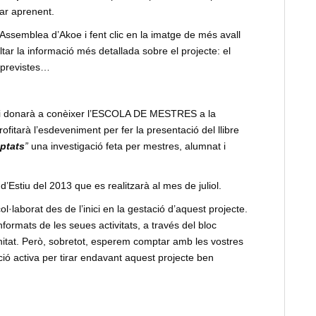
uar aprenent.
 Assemblea d’Akoe i fent clic en la imatge de més avall
ltar la informació més detallada sobre el projecte: el
s previstes…
 i s’hi donarà a conèixer l’ESCOLA DE MESTRES a la
rofitarà l’esdeveniment per fer la presentació del llibre
ptats
”
una investigació feta per mestres, alumnat i
d’Estiu del 2013 que es realitzarà al mes de juliol.
l·laborat des de l’inici en la gestació d’aquest projecte.
nformats de les seues activitats, a través del bloc
nitat. Però, sobretot, esperem comptar amb les vostres
ció activa per tirar endavant aquest projecte ben