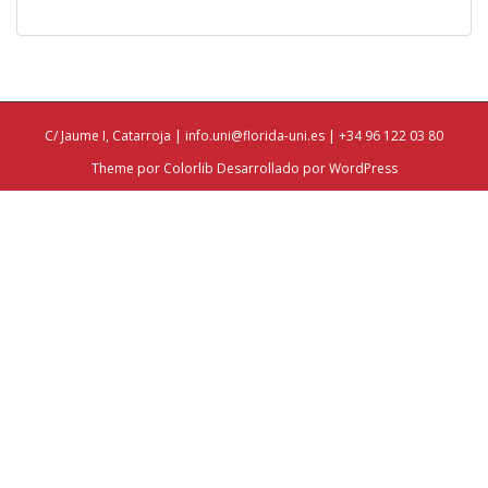
C/ Jaume I, Catarroja |
info.uni@florida-uni.es
| +34 96 122 03 80
Theme por
Colorlib
Desarrollado por
WordPress