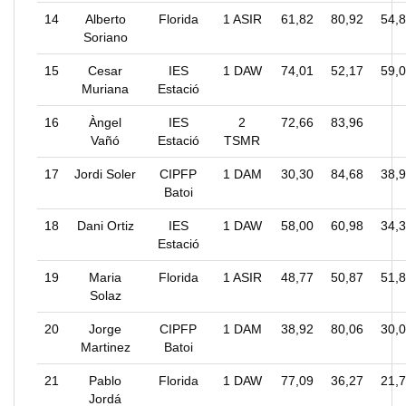
14
Alberto
Florida
1 ASIR
61,82
80,92
54,
Soriano
15
Cesar
IES
1 DAW
74,01
52,17
59,
Muriana
Estació
16
Àngel
IES
2
72,66
83,96
Vañó
Estació
TSMR
17
Jordi Soler
CIPFP
1 DAM
30,30
84,68
38,
Batoi
18
Dani Ortiz
IES
1 DAW
58,00
60,98
34,
Estació
19
Maria
Florida
1 ASIR
48,77
50,87
51,
Solaz
20
Jorge
CIPFP
1 DAM
38,92
80,06
30,
Martinez
Batoi
21
Pablo
Florida
1 DAW
77,09
36,27
21,
Jordá