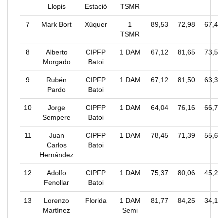
Llopis
Estació
TSMR
7
Mark Bort
Xúquer
1
89,53
72,98
67,
TSMR
8
Alberto
CIPFP
1 DAM
67,12
81,65
73,
Morgado
Batoi
9
Rubén
CIPFP
1 DAM
67,12
81,50
63,
Pardo
Batoi
10
Jorge
CIPFP
1 DAM
64,04
76,16
66,
Sempere
Batoi
11
Juan
CIPFP
1 DAM
78,45
71,39
55,
Carlos
Batoi
Hernández
12
Adolfo
CIPFP
1 DAM
75,37
80,06
45,
Fenollar
Batoi
13
Lorenzo
Florida
1 DAM
81,77
84,25
34,
Martínez
Semi