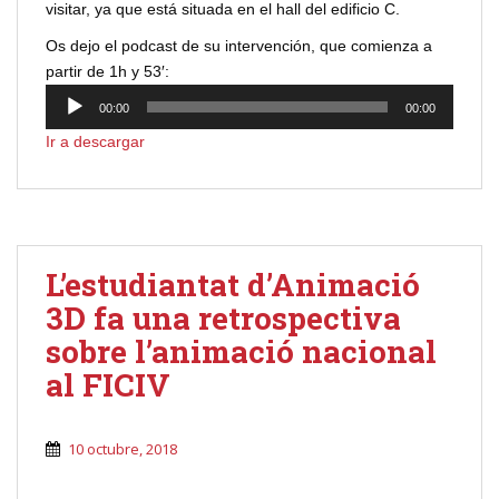
visitar, ya que está situada en el hall del edificio C.
Os dejo el podcast de su intervención, que comienza a
partir de 1h y 53′:
Reproductor
00:00
00:00
de
Ir a descargar
audio
L’estudiantat d’Animació
3D fa una retrospectiva
sobre l’animació nacional
al FICIV
10 octubre, 2018