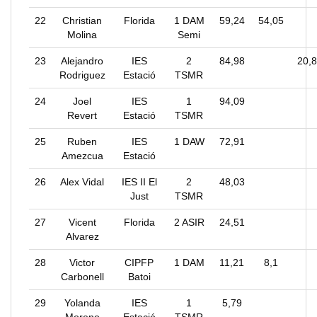
22
Christian
Florida
1 DAM
59,24
54,05
Molina
Semi
23
Alejandro
IES
2
84,98
20,
Rodriguez
Estació
TSMR
24
Joel
IES
1
94,09
Revert
Estació
TSMR
25
Ruben
IES
1 DAW
72,91
Amezcua
Estació
26
Alex Vidal
IES II El
2
48,03
Just
TSMR
27
Vicent
Florida
2 ASIR
24,51
Alvarez
28
Victor
CIPFP
1 DAM
11,21
8,1
Carbonell
Batoi
29
Yolanda
IES
1
5,79
Moreno
Estació
TSMR