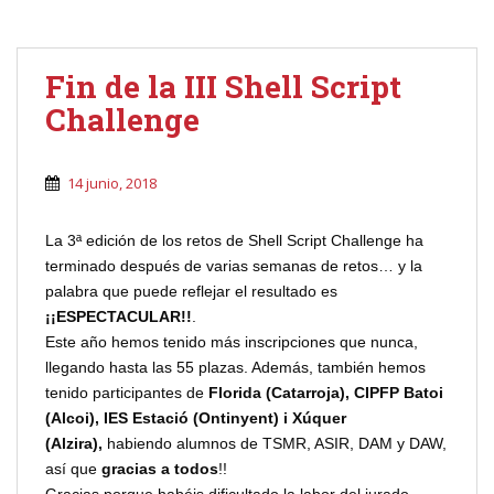
Fin de la III Shell Script
Challenge
14 junio, 2018
La 3ª edición de los retos de Shell Script Challenge ha
terminado después de varias semanas de retos… y la
palabra que puede reflejar el resultado es
¡¡ESPECTACULAR!!
.
Este año hemos tenido más inscripciones que nunca,
llegando hasta las 55 plazas. Además, también hemos
tenido participantes de
Florida (Catarroja), CIPFP Batoi
(Alcoi), IES Estació (Ontinyent) i Xúquer
(Alzira),
habiendo alumnos de TSMR, ASIR, DAM y DAW,
así que
gracias a todos
!!
Gracias porque habéis dificultado la labor del jurado