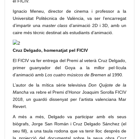
el FICIV.
Ignacio Meneu, director de cinema i professor a la
Universitat Politècnica de València, va ser l’encarregat
d’impartir una
master class
d’animació 2D i 3D, amb un
caire més tècnic destinat als estudiants d’animació.
Cruz Delgado, homenatjat pel FICIV
El FICIV va fer entrega del Premi al veterà Cruz Delgado,
primer guanyador del Goya a la millor pel·lícula
d’animació amb
Los cuatro músicos de Bremen
al 1990.
L’autor de la mítica sèrie televisiva
Don Quijote de la
Mancha
va rebre el Premi d’Honor Joaquim Sorolla FICIV
2018, un guardó dissenyat per l’artista valenciana Mar
Revert.
A més a més, Delgado va participar amb els seus
biògrafs, Jorge San Román i Cruz Delgado Sánchez (el
seu fill), a una taula rodona que va tenir lloc després de
la projecció del documental sobre la seua obra
Cruz