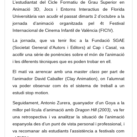
L’estudiantat del Cicle Formatiu de Grau Superior en
Animació 3D, Jocs i Entorns Interactius de Florida
Universitària van acudir el passat dimarts 2 d’octubre a la
jornada d’animació organitzada pel 4t Festival
Internacional de Cinema Infantil de València (FICIV).
La jornada, que va tenir lloc a la Fundació SGAE
(Societat General d’Autors i Editors) al Cap i Casal, va
acollir una sèrie de ponències sobre el món de l’animació
i les diferents tècniques que es poden trobar en ell.
El matí va arrencar amb una
master class
per part de
l’animador David Caballer (Clay Animation), on l’alumnat
va poder observar com és el sistema de treball a un
estudi stop motion.
Seguidament, Antonio Zurera, guanyador d’un Goya a la
millor pel·lícula d’animació amb
Dragon Hill (2003),
va fer
una retrospectiva i va analitzar la situació de l’animació
espanyola des d’un punt de vista personal i professional, i
va recomanar als estudiants l’assistència a festivals com