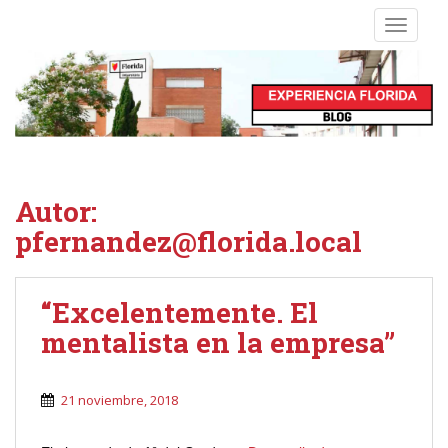
S
TOGGLE
k
i
p
t
o
m
a
i
Autor:
n
pfernandez@florida.local
c
o
n
“Excelentemente. El
t
e
mentalista en la empresa”
n
t
21 noviembre, 2018