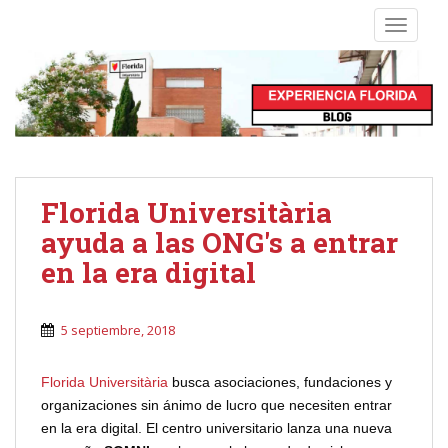
S
TOGGLE
k
i
p
t
o
m
a
i
Florida Universitària
n
ayuda a las ONG's a entrar
c
o
en la era digital
n
t
5 septiembre, 2018
e
n
t
Florida Universitària
busca asociaciones, fundaciones y
organizaciones sin ánimo de lucro que necesiten entrar
en la era digital. El centro universitario lanza una nueva