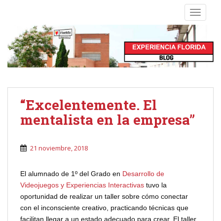
S
TOGGLE
k
i
p
t
o
m
a
i
“Excelentemente. El
n
mentalista en la empresa”
c
o
n
21 noviembre, 2018
t
e
El alumnado de 1º del Grado en
Desarrollo de
n
Videojuegos y Experiencias Interactivas
tuvo la
t
oportunidad de realizar un taller sobre cómo conectar
con el inconsciente creativo, practicando técnicas que
facilitan llegar a un estado adecuado para crear. El taller