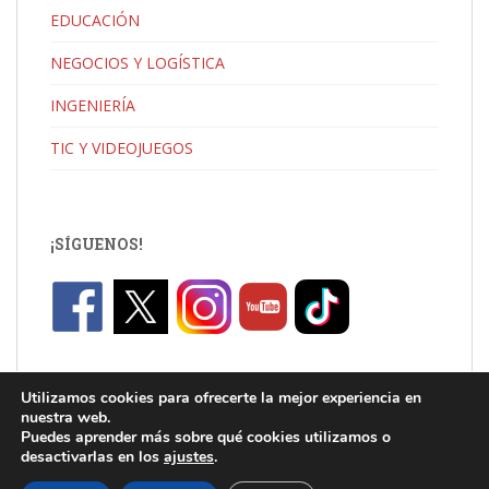
EDUCACIÓN
NEGOCIOS Y LOGÍSTICA
INGENIERÍA
TIC Y VIDEOJUEGOS
¡SÍGUENOS!
Utilizamos cookies para ofrecerte la mejor experiencia en
nuestra web.
Puedes aprender más sobre qué cookies utilizamos o
desactivarlas en los
ajustes
.
C/ Jaume I, Catarroja |
info.uni@florida-uni.es
| +34 96 122 03 80