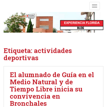
S
TOGGLE
k
i
p
t
o
m
a
i
Etiqueta:
actividades
n
deportivas
c
o
n
El alumnado de Guía en el
t
e
Medio Natural y de
n
Tiempo Libre inicia su
t
convivencia en
Bronchales