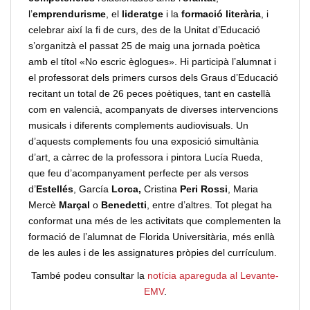
l’
emprendurisme
, el
lideratge
i la
formació literària
, i
celebrar així la fi de curs, des de la Unitat d’Educació
s’organitzà el passat 25 de maig una jornada poètica
amb el títol «No escric èglogues». Hi participà l’alumnat i
el professorat dels primers cursos dels Graus d’Educació
recitant un total de 26 peces poètiques, tant en castellà
com en valencià, acompanyats de diverses intervencions
musicals i diferents complements audiovisuals. Un
d’aquests complements fou una exposició simultània
d’art, a càrrec de la professora i pintora Lucía Rueda,
que feu d’acompanyament perfecte per als versos
d’
Estellés
, García
Lorca,
Cristina
Peri Rossi
, Maria
Mercè
Marçal
o
Benedetti
, entre d’altres. Tot plegat ha
conformat una més de les activitats que complementen la
formació de l’alumnat de Florida Universitària, més enllà
de les aules i de les assignatures pròpies del currículum.
També podeu consultar la
notícia apareguda al Levante-
EMV
.