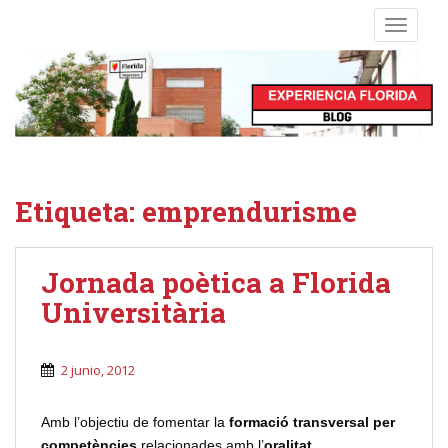
S
TOGGLE
k
i
p
t
o
m
a
i
Etiqueta:
emprendurisme
n
c
o
Jornada poètica a Florida
n
Universitària
t
e
n
2 junio, 2012
t
Amb l’objectiu de fomentar la
formació transversal per
competències
relacionades amb l’
oralitat
,