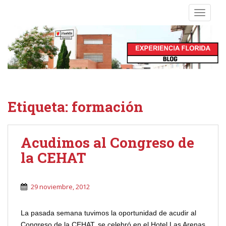
S
TOGGLE
k
i
p
t
o
m
a
i
Etiqueta:
formación
n
c
o
Acudimos al Congreso de
n
la CEHAT
t
e
n
29 noviembre, 2012
t
La pasada semana tuvimos la oportunidad de acudir al
Congreso de la CEHAT, se celebró en el Hotel Las Arenas