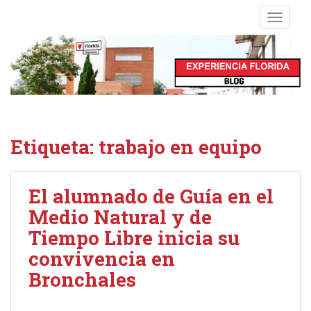
S
TOGGLE
k
i
p
t
o
m
a
i
Etiqueta:
trabajo en equipo
n
c
o
El alumnado de Guía en el
n
Medio Natural y de
t
e
Tiempo Libre inicia su
n
convivencia en
t
Bronchales