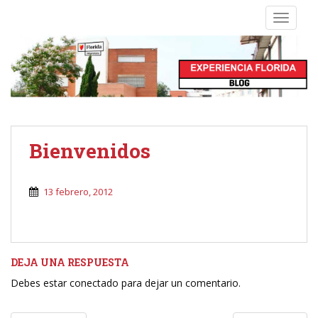
S
TOGGLE
k
i
p
t
o
m
a
i
Bienvenidos
n
c
o
13 febrero, 2012
n
t
e
n
DEJA UNA RESPUESTA
t
Debes estar conectado para dejar un comentario.