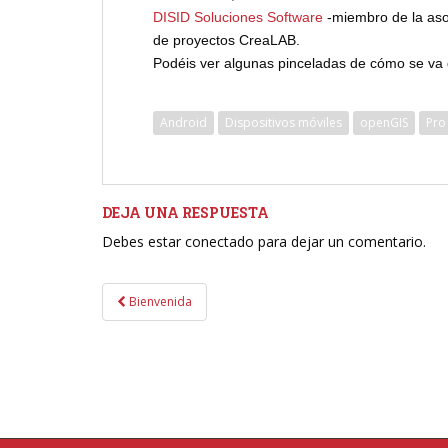
DISID Soluciones Software
-miembro de la asoc
de proyectos CreaLAB.
Podéis ver algunas pinceladas de cómo se va 
Android
Dispositivos móviles
openGIS
Pro
DEJA UNA RESPUESTA
Debes estar conectado para dejar un comentario.
Navegación
Bienvenida
de
entradas