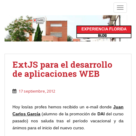
S
TOGGLE
k
i
p
t
o
m
a
i
ExtJS para el desarrollo
n
de aplicaciones WEB
c
o
n
17 septiembre, 2012
t
e
Hoy los/as profes hemos recibido un e-mail donde
Juan
n
Carlos García
(alumno de la promoción de
DAI
del curso
t
pasado) nos saluda tras el período vacacional y da
ánimos para el inicio del nuevo curso.