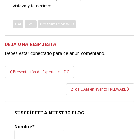
vistazo y te decimos….
DAI
ExtJS
Programación WEB
DEJA UNA RESPUESTA
Debes estar conectado para dejar un comentario.
Navegación
Presentación de Experiencia TIC
de
entradas
2º de DAM en evento FREEWARE
SUSCRÍBETE A NUESTRO BLOG
Nombre*