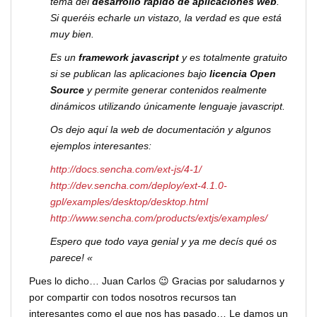
tema del
desarrollo rápido de aplicaciones web
.
Si queréis echarle un vistazo, la verdad es que está
muy bien.
Es un
framework javascript
y es totalmente gratuito
si se publican las aplicaciones bajo
licencia Open
Source
y permite generar contenidos realmente
dinámicos utilizando únicamente lenguaje javascript.
Os dejo aquí la web de documentación y algunos
ejemplos interesantes:
http://docs.sencha.com/ext-js/4-1/
http://dev.sencha.com/deploy/ext-4.1.0-
gpl/examples/desktop/desktop.html
http://www.sencha.com/products/extjs/examples/
Espero que todo vaya genial y ya me decís qué os
parece! «
Pues lo dicho… Juan Carlos 😉 Gracias por saludarnos y
por compartir con todos nosotros recursos tan
interesantes como el que nos has pasado… Le damos un