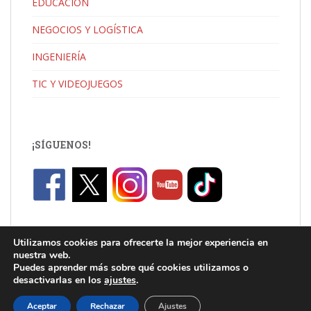
EDUCACIÓN
NEGOCIOS Y LOGÍSTICA
INGENIERÍA
TIC Y VIDEOJUEGOS
¡SÍGUENOS!
Utilizamos cookies para ofrecerte la mejor experiencia en
nuestra web.
Puedes aprender más sobre qué cookies utilizamos o
desactivarlas en los
ajustes
.
C/ Jaume I, Catarroja |
info.uni@florida-uni.es
| +34 96 122 03 80
Aceptar
Rechazar
Ajustes