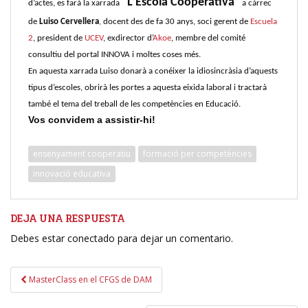
“L’Escola Cooperativa”
d’actes, es farà la xarrada
a cà
rrec
de
Luis
o Cervellera
,
docent des de fa 30 anys, soci gerent de
Escuela
2
, president de
UCEV
, exdirector d’
Akoe
, membre del comité
consultiu del portal INNOVA i moltes coses més.
En aquesta xarrada Luiso donarà a conéixer la idiosincràsia d’aquests
tipus d’escoles, obrirà les portes a aquesta eixida laboral i tractarà
també el tema del treball de les competències en Educació.
Vos convidem a assistir-hi!
ensenyament cooperatiu
formació per competències
innovació educativa
DEJA UNA RESPUESTA
Debes estar conectado para dejar un comentario.
Navegación
MasterClass en el CFGS de DAM
de