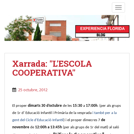
S
TOGGLE
k
i
p
t
o
m
a
i
Xarrada: "L'ESCOLA
n
COOPERATIVA"
c
o
n
25 octubre, 2012
t
e
n
El proper
dimarts 30 d’octubre
de les
15:30
a
17:00h
. (per als grup
s
t
de 1r d’ Educació Infantil i Primària de la vesprada
i també per a la
gent del Cicle d’E
ducació Infantil
) i el proper dimecres 7
de
novembre
de
12:00h a 13:45h
(per als grups de 1r del matí) al saló