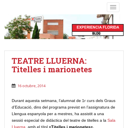
S
TOGGLE
k
i
p
t
o
m
a
i
TEATRE LLUERNA:
n
Titelles i marionetes
c
o
n
16 octubre, 2014
t
e
Durant aquesta setmana, l’alumnat de 1r curs dels Graus
n
d’Educació, dins del programa previst en l’assignatura de
t
Llengua espanyola per a mestres, ha assistit a una
sessió especial de didàctica del teatre de titelles a la
Sala
Lluerna
, amb el títol
«Titelles i marionetes».