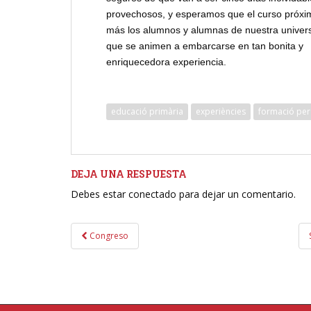
provechosos, y esperamos que el curso próxi
más los alumnos y alumnas de nuestra univers
que se animen a embarcarse en tan bonita y
enriquecedora experiencia.
educació primària
experiències
formació per
DEJA UNA RESPUESTA
Debes estar conectado para dejar un comentario.
Navegación
Congreso
de
entradas