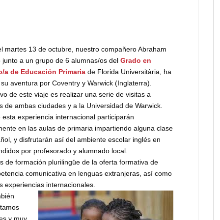
l martes 13 de octubre, nuestro compañero Abraham
 junto a un grupo de 6 alumnas/os del
Grado en
o/a de Educación Primaria
de Florida Universitària, ha
o su aventura por Coventry y Warwick (Inglaterra).
ivo de este viaje es realizar una serie de visitas a
s de ambas ciudades y a la Universidad de Warwick.
 esta experiencia internacional participarán
mente en las aulas de primaria impartiendo alguna clase
ñol, y disfrutarán así del ambiente escolar inglés en
ndidos por profesorado y alumnado local.
s de formación plurilingüe de la oferta formativa de
etencia comunicativa en lenguas extranjeras, así como
s experiencias internacionales.
mbién
Estamos
les y muy