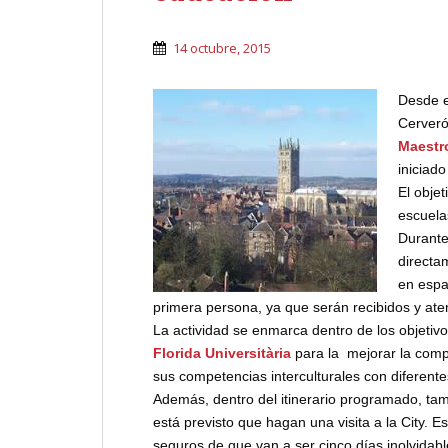
14 octubre, 2015
Desde e
Cerveró
Maestr
iniciad
El objet
escuela
Durante
directa
en espa
primera persona, ya que serán recibidos y ate
La actividad se enmarca dentro de los objetivo
Florida Universitària
para la mejorar la comp
sus competencias interculturales con diferente
Además, dentro del itinerario programado, ta
está previsto que hagan una visita a la City. 
seguros de que van a ser cinco días inolvidab