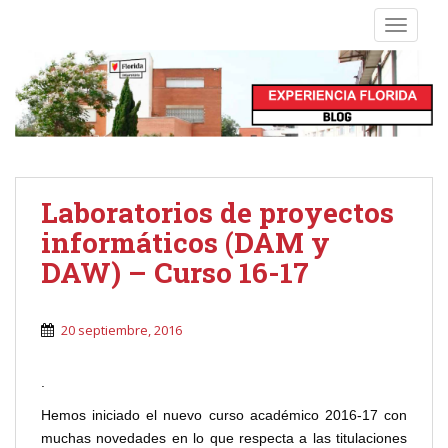
S
TOGGLE
k
i
p
t
o
m
a
i
Laboratorios de proyectos
n
informáticos (DAM y
c
o
DAW) – Curso 16-17
n
t
20 septiembre, 2016
e
n
t
.
Hemos iniciado el nuevo curso académico 2016-17 con
muchas novedades en lo que respecta a las titulaciones