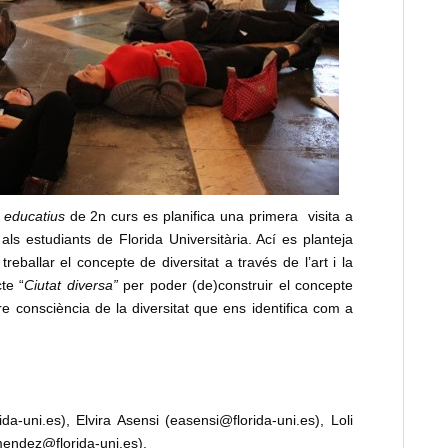
s educatius
de 2n curs es planifica una primera visita a
als estudiants de Florida Universitària. Ací es planteja
treballar el concepte de diversitat a través de l’art i la
te “
Ciutat diversa”
per poder (de)construir el concepte
re consciència de la diversitat que ens identifica com a
a-uni.es), Elvira Asensi (easensi@florida-uni.es), Loli
mendez@florida-uni.es).