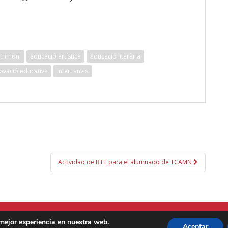
atrimoni
educació artística
educació literària
ovació educativa
intercanvis
Actividad de BTT para el alumnado de TCAMN
C/ 
 mejor experiencia en nuestra web.
Aceptar