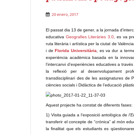
20 enero, 2017
El passat dia 13 de gener, a la jornada d’inter
educativa
Geografies Literàries 3.0
, es va pr
ruta literària i artística per la ciutat de Valènc
i de
Florida Universitària
, es va dur a terme
experiència acadèmica basada en la innovació 
l’intercanvi d’experiències educatives a través
la reflexió per al desenvolupament pro
transdisciplinari des de les assignatures de Pl
ciències socials i Didàctica de l’educació plàstic
Aquest projecte ha constat de diferents fases:
1) Visita guiada a l’exposició antològica de
l’
transferir el concepte de “crònica” al món educ
la finalitat que els estudiants es qüestionaren