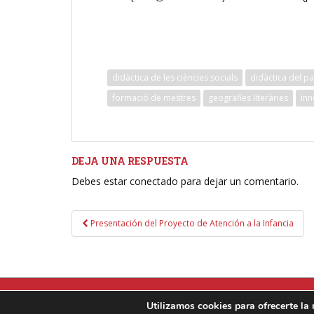
didàctica de les ciències socials
didàctica del p
formació de mestres
geografies literàries
inn
DEJA UNA RESPUESTA
Debes estar conectado para dejar un comentario.
Navegación
Presentación del Proyecto de Atención a la Infancia
de
entradas
Utilizamos cookies para ofrecerte la