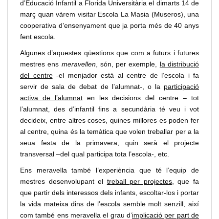
d’Educació Infantil a Florida Universitària el dimarts 14 de
març quan vàrem visitar Escola La Masia (Museros), una
cooperativa d’ensenyament que ja porta més de 40 anys
fent escola.
Algunes d’aquestes qüestions que com a futurs i futures
mestres ens
meravellen
, són, per exemple,
la distribució
del centre
-el menjador està al centre de l’escola i fa
servir de sala de debat de l’alumnat-, o la
participació
activa de l’alumnat
en les decisions del centre – tot
l’alumnat, des d’infantil fins a secundària té veu i vot
decideix, entre altres coses, quines millores es poden fer
al centre, quina és la temàtica que volen treballar per a la
seua festa de la primavera, quin serà el projecte
transversal –del qual participa tota l’escola-, etc.
Ens meravella també l’experiència que té l’equip de
mestres desenvolupant el
treball per projectes
, que fa
que partir dels interessos dels infants, escoltar-los i portar
la vida mateixa dins de l’escola semble molt senzill, així
com també ens meravella el grau d’
implicació per part de