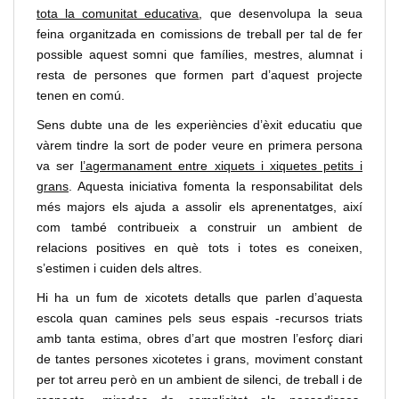
tota la comunitat educativa
, que desenvolupa la seua
feina organitzada en comissions de treball per tal de fer
possible aquest somni que famílies, mestres, alumnat i
resta de persones que formen part d’aquest projecte
tenen en comú.
Sens dubte una de les experiències d’èxit educatiu que
vàrem tindre la sort de poder veure en primera persona
va ser
l’agermanament entre xiquets i xiquetes petits i
grans
. Aquesta iniciativa fomenta la responsabilitat dels
més majors els ajuda a assolir els aprenentatges, així
com també contribueix a construir un ambient de
relacions positives en què tots i totes es coneixen,
s’estimen i cuiden dels altres.
Hi ha un fum de xicotets detalls que parlen d’aquesta
escola quan camines pels seus espais -recursos triats
amb tanta estima, obres d’art que mostren l’esforç diari
de tantes persones xicotetes i grans, moviment constant
per tot arreu però en un ambient de silenci, de treball i de