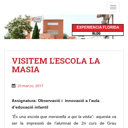
S
TOGGLE
k
i
p
t
o
m
a
i
VISITEM L'ESCOLA LA
n
MASIA
c
o
n
20 marzo, 2017
t
e
Assignatura: Observació i innovació a l’aula
n
d’educació infantil
t
“És una escola que meravella a qui la visita
”- aquesta va
ser la impressió de l’alumnat de 2n curs de Grau