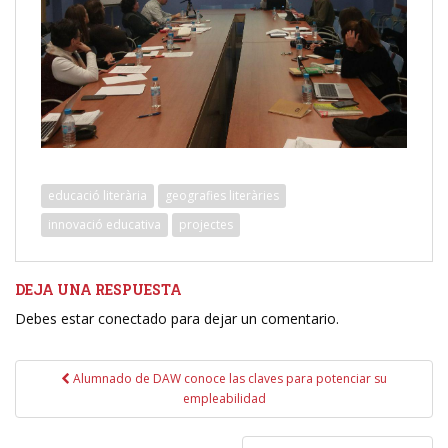
educació literària
geografies literàries
innovació educativa
projectes
DEJA UNA RESPUESTA
Debes estar conectado para dejar un comentario.
Navegación
Alumnado de DAW conoce las claves para potenciar su
de
empleabilidad
entradas