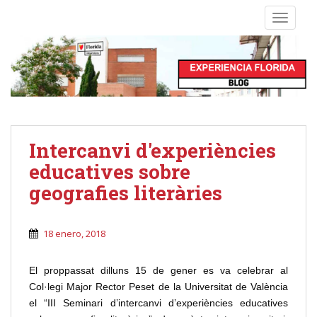
S
TOGGLE
k
i
p
t
o
m
a
i
Intercanvi d'experiències
n
educatives sobre
c
o
geografies literàries
n
t
18 enero, 2018
e
n
t
El proppassat dilluns 15 de gener es va celebrar al
Col·legi Major Rector Peset de la Universitat de València
el “III Seminari d’intercanvi d’experiències educatives