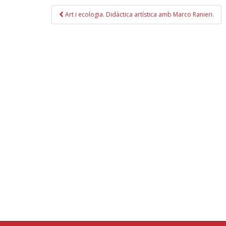
Navegación
Art i ecologia. Didàctica artística amb Marco Ranieri.
de
entradas