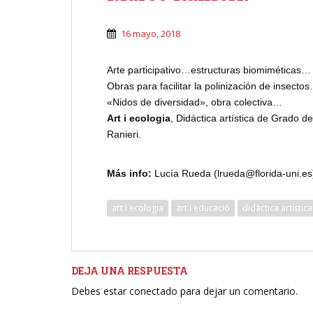
16 mayo, 2018
Arte participativo…estructuras biomiméticas…
Obras para facilitar la polinización de insec
«Nidos de diversidad», obra colectiva…
Art i ecologia
, Didáctica artística de Grado d
Ranieri.
Más info:
Lucía Rueda (lrueda@florida-uni.es
art i ecologia
art i educació
didàctica artística
DEJA UNA RESPUESTA
Debes estar conectado para dejar un comentario.