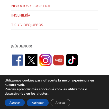
NEGOCIOS Y LOGÍSTICA
INGENIERÍA
TIC Y VIDEOJUEGOS
¡SÍGUENOS!
Utilizamos cookies para ofrecerte la mejor experiencia en
nuestra web.
Puedes aprender más sobre qué cookies utilizamos o
desactivarlas en los
ajustes
.
C/ Jaume I, Catarroja |
info.uni@florida-uni.es
| +34 96 122 03 80
Aceptar
Rechazar
Ajustes
Theme por
Colorlib
Desarrollado por
WordPress