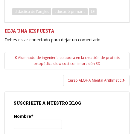
didàctica de l'anglés
educació primària
LE
DEJA UNA RESPUESTA
Debes estar conectado para dejar un comentario.
Navegación
Alumnado de ingeniería colabora en la creación de prótesis
de
ortopédicas low cost con impresión 3D
entradas
Curso ALOHA Mental Arithmetic
SUSCRÍBETE A NUESTRO BLOG
Nombre*