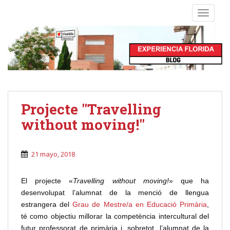
S
TOGGLE
k
i
p
t
o
m
a
i
Projecte "Travelling
n
without moving!"
c
o
n
21 mayo, 2018
t
e
El projecte «
Travelling without moving!
» que ha
n
desenvolupat l’alumnat de la menció de llengua
t
estrangera del
Grau de Mestre/a en Educació Primària
,
té como objectiu millorar la competència intercultural del
futur professorat de primària i, sobretot, l’alumnat de la