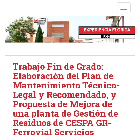
S
TOGGLE
k
i
p
t
o
m
a
i
Trabajo Fin de Grado:
n
Elaboración del Plan de
c
o
Mantenimiento Técnico-
n
Legal y Recomendado, y
t
Propuesta de Mejora de
e
una planta de Gestión de
n
t
Residuos de CESPA GR-
Ferrovial Servicios