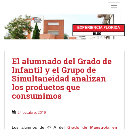
S
TOGGLE
k
i
p
t
o
m
a
i
El alumnado del Grado de
n
Infantil y el Grupo de
c
o
Simultaneidad analizan
n
los productos que
t
consumimos
e
n
t
24 octubre, 2019
Los alumnos de 4º A del
Grado de Maestro/a en