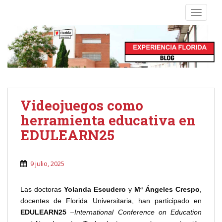
S
TOGGLE
k
i
p
t
o
m
a
i
Videojuegos como
n
herramienta educativa en
c
o
EDULEARN25
n
t
9 julio, 2025
e
n
t
Las doctoras
Yolanda Escudero
y
Mª Ángeles Crespo
,
docentes de Florida Universitaria, han participado en
EDULEARN25
–
International Conference on Education