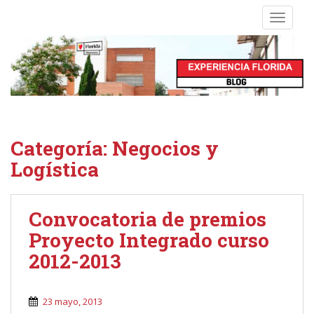
S
TOGGLE
k
i
p
t
o
m
a
i
Categoría:
Negocios y
n
Logística
c
o
n
Convocatoria de premios
t
e
Proyecto Integrado curso
n
2012-2013
t
23 mayo, 2013