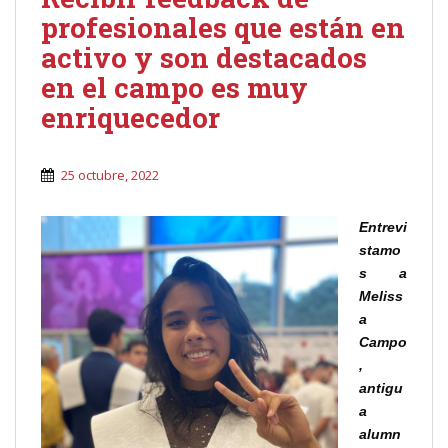
profesionales que están en
activo y son destacados
en el campo es muy
enriquecedor
25 octubre, 2022
Entrevi
stamo
s a
Meliss
a
Campo
,
antigu
a
alumn