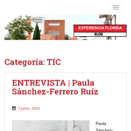
S
TOGGLE
k
i
p
t
o
m
a
i
Categoría:
TIC
n
c
o
ENTREVISTA | Paula
n
Sánchez-Ferrero Ruíz
t
e
n
7 junio, 2024
t
Paula
Sánchez-