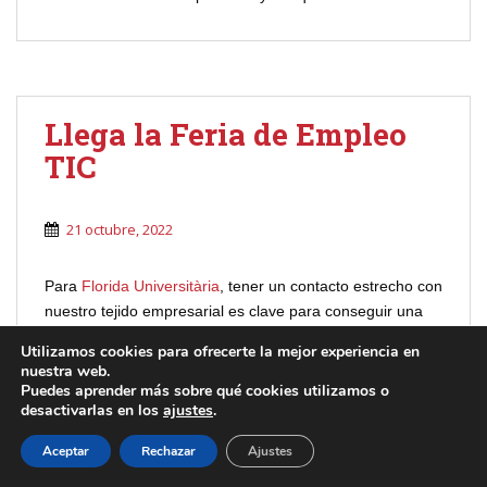
Llega la Feria de Empleo
TIC
21 octubre, 2022
Para
Florida Universitària
, tener un contacto estrecho con
nuestro tejido empresarial es clave para conseguir una
formación integral de nuestro alumnado.
Utilizamos cookies para ofrecerte la mejor experiencia en
nuestra web.
Por ello, a través de nuestra Fundación, organizamos
Puedes aprender más sobre qué cookies utilizamos o
anualmente una
Feria de Empleo
como
ventana y
desactivarlas en los
ajustes
.
escaparate
para mostrar a nuestro alumnado las
empresas más punteras del sector, al tiempo que les
Aceptar
Rechazar
Ajustes
cuentan de primera mano, qué competencias son las que