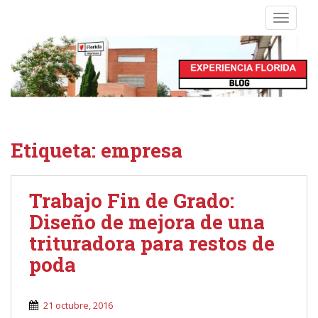
S
TOGGLE
k
i
p
t
o
m
a
i
Etiqueta:
empresa
n
c
o
Trabajo Fin de Grado:
n
Diseño de mejora de una
t
e
trituradora para restos de
n
poda
t
21 octubre, 2016