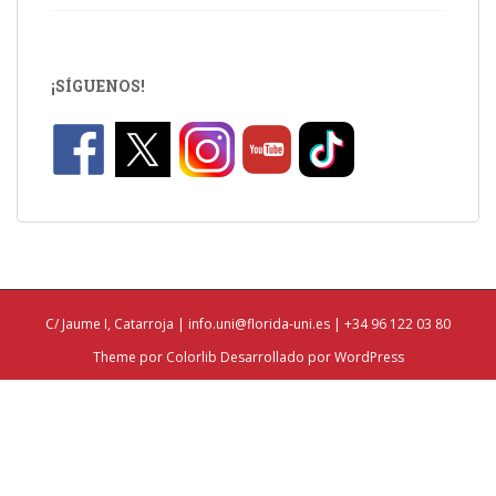
¡SÍGUENOS!
C/ Jaume I, Catarroja |
info.uni@florida-uni.es
| +34 96 122 03 80
Theme por
Colorlib
Desarrollado por
WordPress