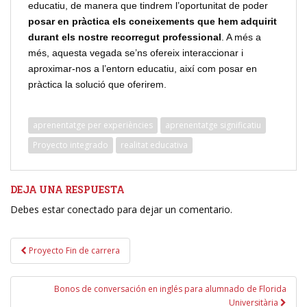
educatiu, de manera que tindrem l’oportunitat de poder
posar en pràctica els coneixements que hem adquirit
durant els nostre recorregut professional
. A més a
més, aquesta vegada se’ns ofereix interaccionar i
aproximar-nos a l’entorn educatiu, així com posar en
pràctica la solució que oferirem.
aprenentatge per experiències
aprenentatge significatiu
Proyecto integrado
realitat educativa
DEJA UNA RESPUESTA
Debes estar conectado para dejar un comentario.
Navegación
Proyecto Fin de carrera
de
entradas
Bonos de conversación en inglés para alumnado de Florida
Universitària