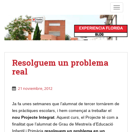
S
TOGGLE
k
i
p
t
o
m
a
i
Resolguem un problema
n
real
c
o
n
21 noviembre, 2012
t
e
Ja fa unes setmanes que l’alumnat de tercer tornàrem de
n
les pràctiques escolars, i hem començat a treballar el
t
nou Projecte Integrat
. Aquest curs, el Projecte té com a
finalitat que l’alumnat de Grau de Mestre/a d’Educació
Infantil i Primària
resolguem un problema en un