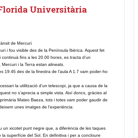
Florida Universitària
trànsit de Mercuri
uri i fou visible des de la Península Ibèrica. Aquest fet
continuà fins a les 20.00 hores, es tracta d’un
ercuri i la Terra estan alineats.
 les 19.45 des de la finestra de l’aula A 1.7 vam poder-ho
essari la utilització d’un telescopi, ja que a causa de la
aquest no s’aprecia a simple vista. Així doncs, gràcies al
e primària Mateo Baeza, tots i totes vam poder gaudir de
 deixem unes imatges de l’experiència:
 un xicotet punt negre que, a diferència de les taques
la superfície del Sol. En definitiva i per a concloure