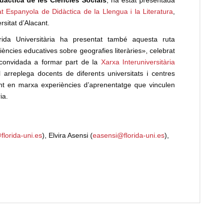
t Espanyola de Didàctica de la Llengua i la Literatura
,
sitat d’Alacant.
orida Universitària ha presentat també aquesta ruta
riències educatives sobre geografies literàries», celebrat
 convidada a formar part de la
Xarxa Interuniversitària
l arreplega docents de diferents universitats i centres
ent en marxa experiències d’aprenentatge que vinculen
ia.
florida-uni.es
), Elvira Asensi (
easensi@florida-uni.es
),