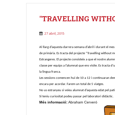
"TRAVELLING WITH
27 abril, 2015
Al llarg d’aquesta darrera semana d’abril i durant el mes
de primària. Es tracta del projecte “Travelling without 
Estrangeres. El projecte consisteix a que el nostre alum
classe per equips a l’alumnat que ens visite. Es tracta d’u
la lingua franca.
Les sessions comencen hui de 10 a 12 i continuaran dem
encara per acordar. Farem un total de 5 viatges.
No us estranyeu si veieu alumnat d’aquesta edat pel pati
Si teniu curiositat podeu passar pel laboratori didàctic.
Més informació:
Abraham Cerveró