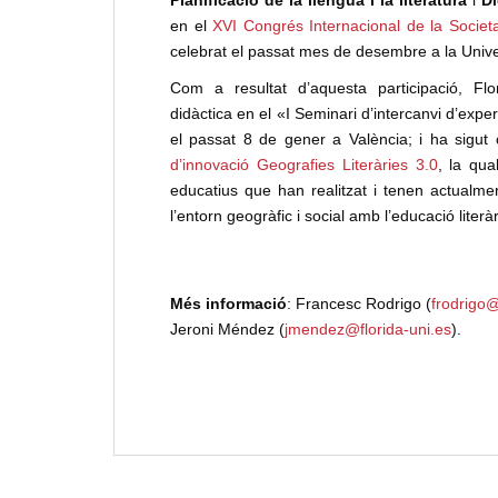
en el
XVI Congrés Internacional de la Societa
celebrat el passat mes de desembre a la Univer
Com a resultat d’aquesta participació, Fl
didàctica en el «I Seminari d’intercanvi d’expe
el passat 8 de gener a València; i ha sigut
d’innovació Geografies Literàries 3.0
, la qua
educatius que han realitzat i tenen actualm
l’entorn geogràfic i social amb l’educació literàr
Més informació
: Francesc Rodrigo (
frodrigo@
Jeroni Méndez (
jmendez@florida-uni.es
).