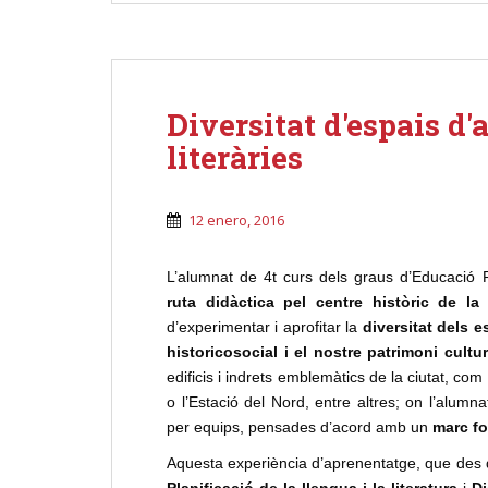
Diversitat d'espais d'
literàries
12 enero, 2016
L’alumnat de 4t curs dels graus d’Educació Pr
ruta didàctica pel centre històric de la
d’experimentar i aprofitar la
diversitat dels e
historicosocial i el nostre patrimoni cultural
edificis i indrets emblemàtics de la ciutat, com
o l’Estació del Nord, entre altres; on l’alum
per equips, pensades d’acord amb un
marc fo
Aquesta experiència d’aprenentatge, que des 
Planificació de la llengua i la literatura
i
Di