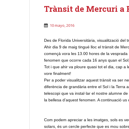
Trànsit de Mercuri a 
10 mayo, 2016
Des de Florida Universitària, visualització del 
Ahir dia 9 de maig tingué lloc el trànsit de Merc
començà vora les 13.00 hores de la vesprada i 
fenomen que ocorre cada 16 anys quan el Sol, M
Tot i que ahir va ploure quasi tot el dia, cap a
vore finalment!
Per a poder visualitzar aquest trànsit va ser nec
diferència de grandària entre el Sol i la Terra 
telescopi que va instal·lar el nostre alumne d
la bellesa d’aquest fenomen. A continuació us
Com podem apreciar a les imatges, sols es veu
solars, és un cercle perfecte que es mou sobre 