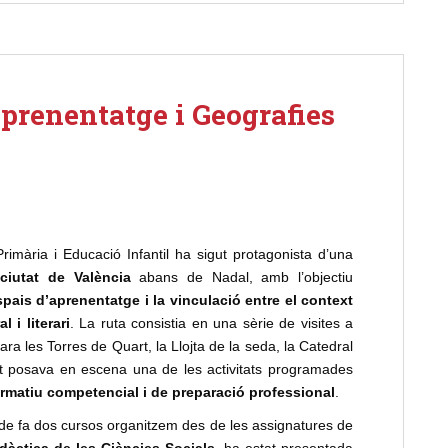
aprenentatge i Geografies
imària i Educació Infantil ha sigut protagonista d’una
 ciutat de València
abans de Nadal, amb l’objectiu
spais d’aprenentatge i la vinculació entre el context
 i literari
. La ruta consistia en una sèrie de visites a
 ara les Torres de Quart, la Llojta de la seda, la Catedral
nat posava en escena una de les activitats programades
rmatiu competencial i de preparació professional
.
de fa dos cursos organitzem des de les assignatures de
dàctica de les Ciències Socials
, ha estat presentada