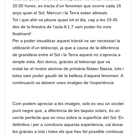
20.00 hores, es tracta d’un fenomen que ocorre cada 16
anys quan el Sol, Mercuri i la Terra estan alineats.
Tot i que ahir va ploure quasi tot el dia, cap a les 19.45
des de la finestra de l’aula A 1.7 vam poder-ho vore
finalment!
Per a poder visualitzar aquest trànsit va ser necessari la
utilització d’un telescopi, ja que a causa de la diferència
de grandària entre el Sol i la Terra aquest no s’aprecia a
simple vista. Així doncs, gràcies al telescopi que va
instal·lar el nostre alumne de primària Mateo Baeza, tots i
totes vam poder gaudir de la bellesa d’aquest fenomen. A
continuació us deixem unes imatges de l’experiència:
Com podem apreciar a les imatges, sols es veu un xicotet
punt negre que, a diferència de les taques solars, és un
cercle perfecte que es mou sobre la superfície del Sol. En
definitiva i per a concloure aquesta experiència, cal donar
les gràcies a tots i totes els que heu fet possible continuar