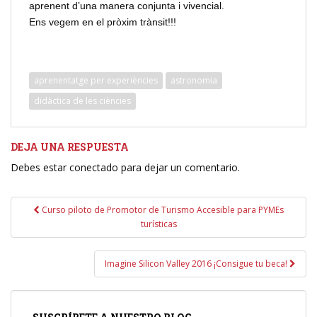
aprenent d’una manera conjunta i vivencial.
Ens vegem en el pròxim trànsit!!!
aprenentatge per experiències
astronomia
didàctica de les ciències
DEJA UNA RESPUESTA
Debes estar conectado para dejar un comentario.
Navegación
Curso piloto de Promotor de Turismo Accesible para PYMEs
de
turísticas
entradas
Imagine Silicon Valley 2016 ¡Consigue tu beca!