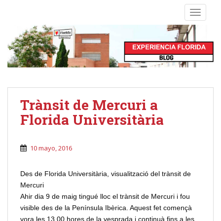
S
TOGGLE
k
i
p
t
o
m
a
i
Trànsit de Mercuri a
n
Florida Universitària
c
o
n
10 mayo, 2016
t
e
Des de Florida Universitària, visualització del trànsit de
n
Mercuri
t
Ahir dia 9 de maig tingué lloc el trànsit de Mercuri i fou
visible des de la Península Ibèrica. Aquest fet començà
vora les 13.00 hores de la vesprada i continuà fins a les