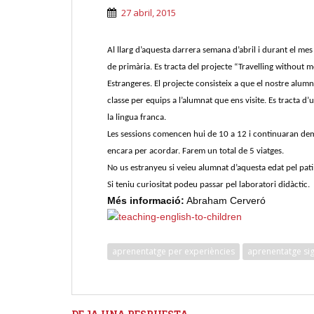
27 abril, 2015
Al llarg d’aquesta darrera semana d’abril i durant el mes
de primària. Es tracta del projecte “Travelling without 
Estrangeres. El projecte consisteix a que el nostre alum
classe per equips a l’alumnat que ens visite. Es tracta d’u
la lingua franca.
Les sessions comencen hui de 10 a 12 i continuaran dem
encara per acordar. Farem un total de 5 viatges.
No us estranyeu si veieu alumnat d’aquesta edat pel pati
Si teniu curiositat podeu passar pel laboratori didàctic.
Més informació:
Abraham Cerveró
aprenentatge per experiències
aprenentatge sig