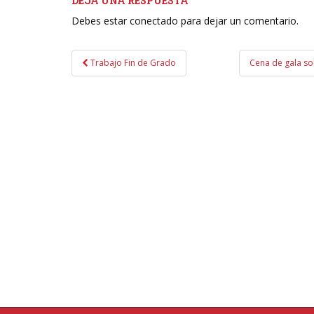
DEJA UNA RESPUESTA
Debes estar conectado para dejar un comentario.
Navegación
Trabajo Fin de Grado
Cena de gala so
de
entradas