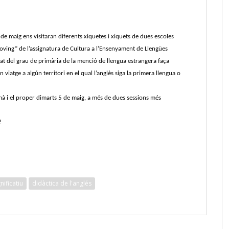
 de maig ens visitaran diferents xiquetes i xiquets de dues escoles
moving” de l’assignatura de Cultura a l’Ensenyament de Llengües
nat del grau de primària de la menció de llengua estrangera faça
n viatge a algún territori en el qual l’anglès siga la primera llengua o
à i el proper dimarts 5 de maig, a més de dues sessions més
!
nificatiu
didàctica de l'anglés