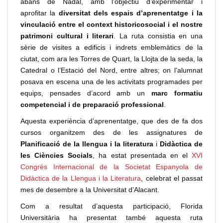
abans de Nadal, amb l’objectiu d’experimentar i
aprofitar la
diversitat dels espais d’aprenentatge i la
vinculació entre el context historicosocial i el nostre
patrimoni cultural i literari
. La ruta consistia en una
sèrie de visites a edificis i indrets emblemàtics de la
ciutat, com ara les Torres de Quart, la Llojta de la seda, la
Catedral o l’Estació del Nord, entre altres; on l’alumnat
posava en escena una de les activitats programades per
equips, pensades d’acord amb un
marc formatiu
competencial i de preparació professional
.
Aquesta experiència d’aprenentatge, que des de fa dos
cursos organitzem des de les assignatures de
Planificació de la llengua i la literatura
i
Didàctica de
les Ciències Socials
, ha estat presentada en el
XVI
Congrés Internacional de la Societat Espanyola de
Didàctica de la Llengua i la Literatura
, celebrat el passat
mes de desembre a la Universitat d’Alacant.
Com a resultat d’aquesta participació, Florida
Universitària ha presentat també aquesta ruta