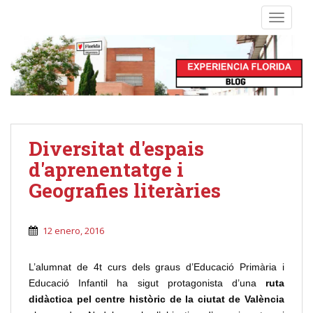
S
TOGGLE
k
i
p
t
o
m
a
i
Diversitat d'espais
n
d'aprenentatge i
c
o
Geografies literàries
n
t
12 enero, 2016
e
n
t
L’alumnat de 4t curs dels graus d’Educació Primària i
Educació Infantil ha sigut protagonista d’una
ruta
didàctica pel centre històric de la ciutat de València