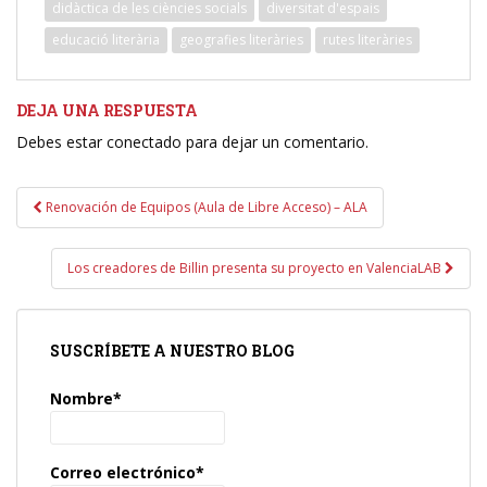
didàctica de les ciències socials
diversitat d'espais
educació literària
geografies literàries
rutes literàries
DEJA UNA RESPUESTA
Debes estar conectado para dejar un comentario.
Navegación
Renovación de Equipos (Aula de Libre Acceso) – ALA
de
entradas
Los creadores de Billin presenta su proyecto en ValenciaLAB
SUSCRÍBETE A NUESTRO BLOG
Nombre*
Correo electrónico*