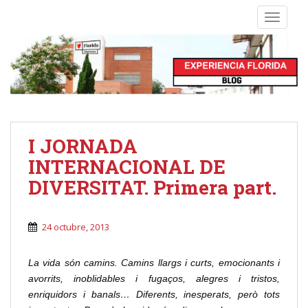
S
TOGGLE
k
i
p
t
o
m
a
i
I JORNADA
n
INTERNACIONAL DE
c
o
DIVERSITAT. Primera part.
n
t
24 octubre, 2013
e
n
t
La vida són camins. Camins llargs i curts, emocionants i
avorrits, inoblidables i fugaços, alegres i tristos,
enriquidors i banals… Diferents, inesperats, però tots