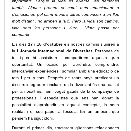
importants. Perquè la vida és diversa, les persones
també. Alguns prenen el camí més emocionant o
s’emocionen pel camí mentre altres comencen a un lloc
molt distant i no arriben a la fi. Però la vida són camins,
vida som les persones i viure… Viure passa per
compartir.
Els dies
17 i 18 d’octubre
els nostres camins s’uniren a
la
I Jornada Internacional de Diversitat.
Persones de
tot tipus hi assistiren i compartirem aquesta gran
oportunitat. Un ocasió per aprendre, comprendre,
intercanviar experiències i somniar amb una educació de
tots i per a tots. Després de tants anys predicant un
discurs integrador i inclusiu on la diversitat és una realitat
per a nosaltres, hem pogut gaudir de la companyia de
professionals i especialistes que ens han donat la
possibilitat d’aprofundir en aquest concepte, la seua
realitat i el seu paper a l’escola. En un ambient que
pensem ha sigut idoni.
Durant el primer dia, tractarem qüestions relacionades