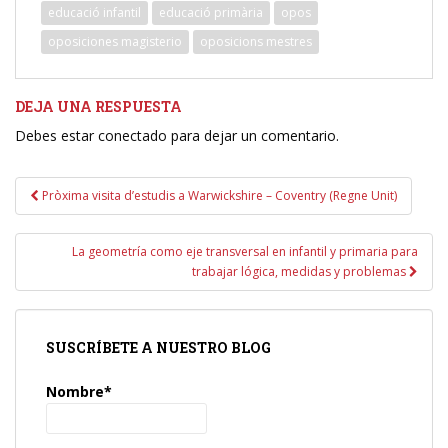
educació infantil
educació primària
opos
oposiciones magisterio
oposicions mestres
DEJA UNA RESPUESTA
Debes estar conectado para dejar un comentario.
Navegación
Pròxima visita d’estudis a Warwickshire – Coventry (Regne Unit)
de
entradas
La geometría como eje transversal en infantil y primaria para
trabajar lógica, medidas y problemas
SUSCRÍBETE A NUESTRO BLOG
Nombre*