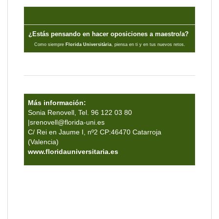
¿Estás pensando en hacer oposiciones a maestro/a?
Como siempre
Florida Universitària
, piensa en ti y en tus nuevos retos.
Más información:
Sonia Renovell
,
Tel. 96 122 03 80
|
srenovell@florida-uni.es
C/ Rei en Jaume I, nº2 CP:46470 Catarroja
(Valencia)
www.floridauniversitaria.es