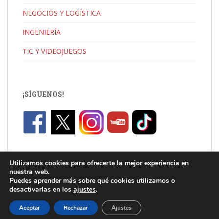
NEGOCIOS Y LOGÍSTICA
INGENIERÍA
TIC Y VIDEOJUEGOS
¡SÍGUENOS!
Utilizamos cookies para ofrecerte la mejor experiencia en
nuestra web.
Puedes aprender más sobre qué cookies utilizamos o
desactivarlas en los
ajustes
.
C/ Jaume I, Catarroja |
info.uni@florida-uni.es
| +34 96 122 03 80
Aceptar
Rechazar
Ajustes
Theme por
Colorlib
Desarrollado por
WordPress