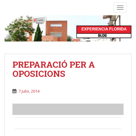
S
TOGGLE
k
i
p
t
o
m
a
i
PREPARACIÓ PER A
n
OPOSICIONS
c
o
n
7 julio, 2014
t
e
n
t