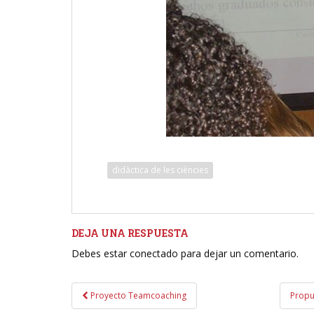
didàctica de les ciències
DEJA UNA RESPUESTA
Debes estar conectado para dejar un comentario.
Navegación
Proyecto Teamcoaching
Propu
de