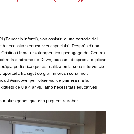
I (Educació infantil), van assistir a una xerrada del
mb necessitats educatives especials”. Després d’una
, Cristina i Inma (fisioterapèutica i pedagoga del Centre)
 sobre la síndrome de Down, passant després a explicar
oteràpia pediàtrica que es realitza en la seua intervenció.
aportada ha sigut de gran interès i seria molt
renca d’Asindown per observar de primera mà la
 xiquets de 0 a 4 anys, amb necessitats educatives
mb moltes ganes que ens puguem retrobar.