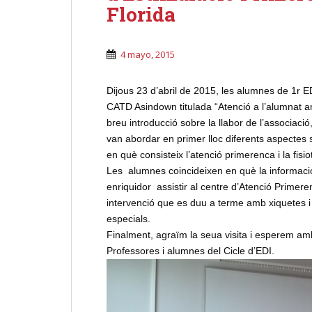
Florida
4 mayo, 2015
Dijous 23 d’abril de 2015, les alumnes de 1r ED
CATD Asindown titulada “Atenció a l’alumnat a
breu introducció sobre la llabor de l’associació
van abordar en primer lloc diferents aspectes
en què consisteix l’atenció primerenca i la fisi
Les alumnes coincideixen en què la informació 
enriquidor assistir al centre d’Atenció Prime
intervenció que es duu a terme amb xiquetes i
especials.
Finalment, agraïm la seua visita i esperem a
Professores i alumnes del Cicle d’EDI.