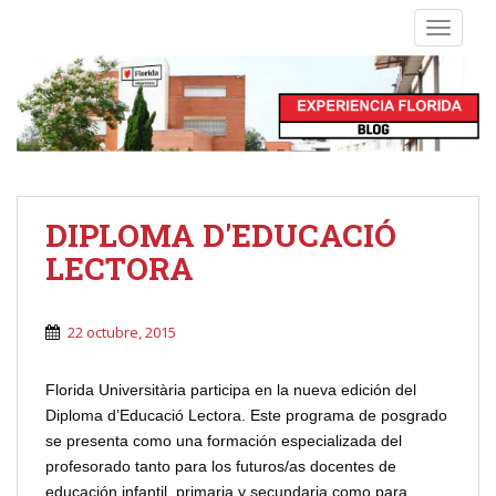
S
TOGGLE
k
i
p
t
o
m
a
i
DIPLOMA D'EDUCACIÓ
n
LECTORA
c
o
n
22 octubre, 2015
t
e
Florida Universitària participa en la nueva edición del
n
Diploma d’Educació Lectora. Este programa de posgrado
t
se presenta como una formación especializada del
profesorado tanto para los futuros/as docentes de
educación infantil, primaria y secundaria como para