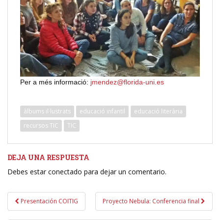
Per a més informació:
jmendez@florida-uni.es
àlbums il·lustrats
educació infantil
educació literària
recursos TIC
TIC
DEJA UNA RESPUESTA
Debes estar conectado para dejar un comentario.
Navegación
Presentación COITIG
Proyecto Nebula: Conferencia final
de