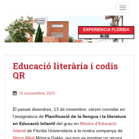
S
TOGGLE
k
i
p
t
o
m
a
i
Educació literària i codis
n
QR
c
o
n
15 noviembre, 2015
t
e
El passat divendres, 13 de novembre, vàrem convidar en
n
l’assignatura de
Planificació de la llengua i la literatura
t
en Educació Infantil
del grau en
Mestre d’Educació
Infantil
de Florida Universitària a la nostra companya de
Ninos Albal
Mònica Galán, qui ens va mostrar un recurs