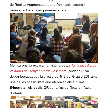
de Realitat Augmentada per a l’animació lectora i
l’educació literària en primeres edats.
Mònica ens va explicar la història de
E
ls fantàstics llibres
voladors del senyor Morris Lessmore
(Andana), i va
deixar bocabadada la classe de 4t-B del Grau d’EDI amb
una de les possibilitats que ofereixen els
àlbums
il·lustrats
i els
codis QR
per a l’ús de l’Ipad en l’aula
d’infantil.