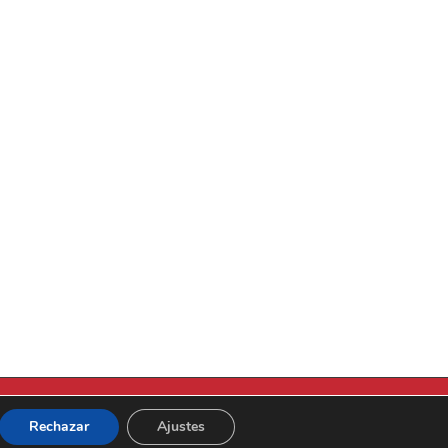
Jaume I, Catarroja |
info.uni@florida-uni.es
| +34 96 122 03 80
Rechazar
Ajustes
Theme por
Colorlib
Desarrollado por
WordPress