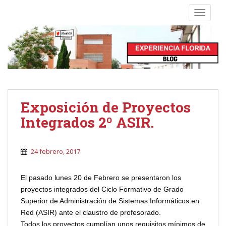
S
TOGGLE
k
i
p
t
o
m
a
i
Exposición de Proyectos
n
Integrados 2º ASIR.
c
o
n
24 febrero, 2017
t
e
El pasado lunes 20 de Febrero se presentaron los
n
proyectos integrados del Ciclo Formativo de Grado
t
Superior de Administración de Sistemas Informáticos en
Red (ASIR) ante el claustro de profesorado.
Todos los proyectos cumplían unos requisitos mínimos de