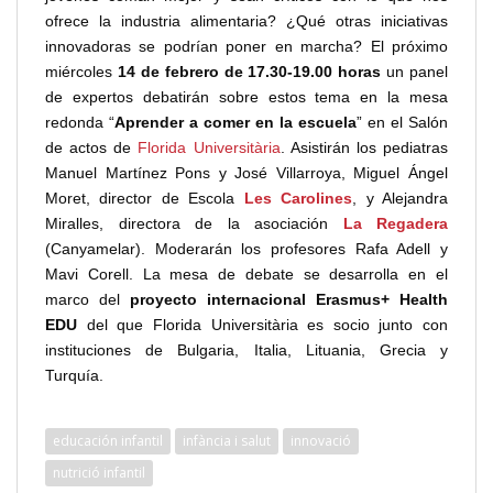
ofrece la industria alimentaria? ¿Qué otras iniciativas
innovadoras se podrían poner en marcha? El próximo
miércoles
14 de febrero de 17.30-19.00 horas
un panel
de expertos debatirán sobre estos tema en la mesa
redonda “
Aprender a comer en la escuela
” en el Salón
de actos de
Florida Universitària
. Asistirán los pediatras
Manuel Martínez Pons y José Villarroya, Miguel Ángel
Moret, director de Escola
Les Carolines
, y Alejandra
Miralles, directora de la asociación
La Regadera
(Canyamelar). Moderarán los profesores Rafa Adell y
Mavi Corell. La mesa de debate se desarrolla en el
marco del
proyecto internacional Erasmus+ Health
EDU
del que Florida Universitària es socio junto con
instituciones de Bulgaria, Italia, Lituania, Grecia y
Turquía.
educación infantil
infància i salut
innovació
nutrició infantil