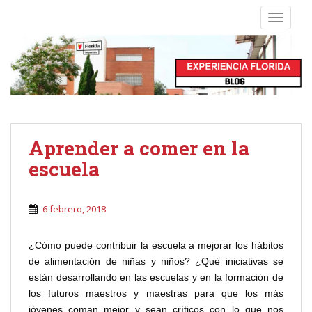
S
TOGGLE
k
i
p
t
o
m
a
i
Aprender a comer en la
n
escuela
c
o
n
6 febrero, 2018
t
e
¿Cómo puede contribuir la escuela a mejorar los hábitos
n
de alimentación de niñas y niños? ¿Qué iniciativas se
t
están desarrollando en las escuelas y en la formación de
los futuros maestros y maestras para que los más
jóvenes coman mejor y sean críticos con lo que nos