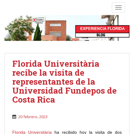
S
TOGGLE
k
i
p
t
o
m
a
i
Florida Universitària
n
recibe la visita de
c
o
representantes de la
n
Universidad Fundepos de
t
Costa Rica
e
n
t
20 febrero, 2023
Florida Universitària
ha recibido hoy la visita de dos