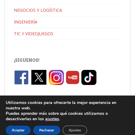
NEGOCIOS Y LOGÍSTICA
INGENIERÍA
TIC Y VIDEOJUEGOS
¡SÍGUENOS!
Utilizamos cookies para ofrecerte la mejor experiencia en
nuestra web.
Puedes aprender más sobre qué cookies utilizamos o
desactivarlas en los
ajustes
.
C/ Jaume I, Catarroja |
info.uni@florida-uni.es
| +34 96 122 03 80
Aceptar
Rechazar
Ajustes
Theme por
Colorlib
Desarrollado por
WordPress