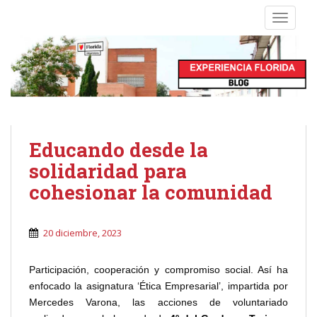
S
TOGGLE
k
i
p
t
o
m
a
i
Educando desde la
n
solidaridad para
c
cohesionar la comunidad
o
n
t
20 diciembre, 2023
e
n
t
Participación, cooperación y compromiso social. Así ha
enfocado la asignatura ‘Ética Empresarial’, impartida por
Mercedes Varona, las acciones de voluntariado