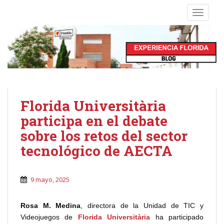
S
TOGGLE
k
i
p
t
o
m
a
i
Florida Universitària
n
participa en el debate
c
sobre los retos del sector
o
n
tecnológico de AECTA
t
e
n
9 mayo, 2025
t
Rosa M. Medina
, directora de la Unidad de TIC y
Videojuegos de
Florida Universitària
ha participado